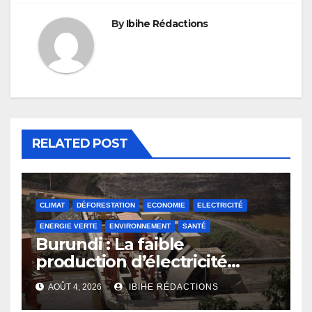
By
Ibihe Rédactions
RELATED POST
CLIMAT
DÉFORESTATION
ECONOMIE
ELECTRICITÉ
ENERGIE VERTE
ENVIRONNEMENT
SANTÉ
Burundi : La faible
production d’électricité
compromet le plan
AOÛT 4, 2026
IBIHE RÉDACTIONS
d’émergence