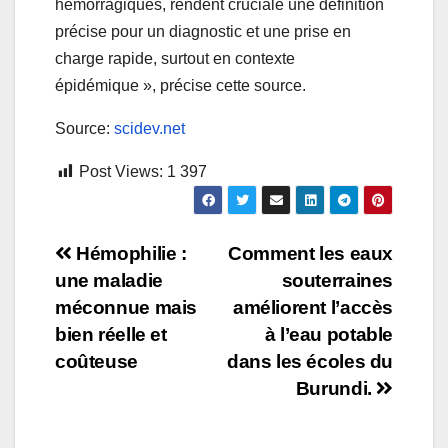
hémorragiques, rendent cruciale une définition
précise pour un diagnostic et une prise en
charge rapide, surtout en contexte
épidémique », précise cette source.
Source:
scidev.net
Post Views:
1 397
Navigation
Hémophilie :
Comment les eaux
une maladie
souterraines
de
méconnue mais
améliorent l’accès
l’article
bien réelle et
à l’eau potable
coûteuse
dans les écoles du
Burundi.