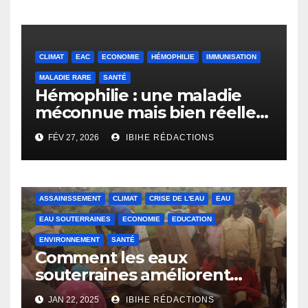
CLIMAT
EAC
ECONOMIE
HÉMOPHILIE
IMMUNISATION
MALADIE RARE
SANTÉ
Hémophilie : une maladie
méconnue mais bien réelle
et coûteuse
FÉV 27, 2026
IBIHE RÉDACTIONS
ASSAINISSEMENT
CLIMAT
CRISE DE L'EAU
EAU
EAU SOUTERRAINES
ECONOMIE
EDUCATION
ENVIRONNEMENT
SANTÉ
Comment les eaux
souterraines améliorent
l’accès à l’eau potable dans
JAN 22, 2025
IBIHE RÉDACTIONS