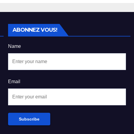
ecteur de la
environnement
he au Burundi
et opportunités
économiques
ABONNEZ VOUS!
Name
Email