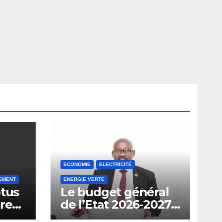
ECONOMIE
ELECTRICITÉ
EMENT
ENERGIE VERTE
ptus
Le budget général
tre
de l’Etat 2026-2027
en hausse de 29%