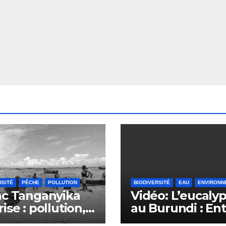
RSITÉ
PÊCHE
POLLUTION
BIODIVERSITÉ
EAU
ENVIRONN
ac Tanganyika
Vidéo: L’eucaly
rise : pollution,
au Burundi : En
êche et déclin
défis