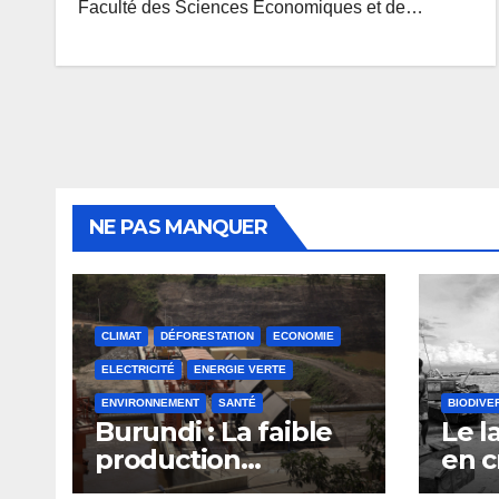
Faculté des Sciences Economiques et de…
NE PAS MANQUER
CLIMAT
DÉFORESTATION
ECONOMIE
ELECTRICITÉ
ENERGIE VERTE
ENVIRONNEMENT
SANTÉ
BIODIVE
Burundi : La faible
Le l
production
en c
d’électricité
surp