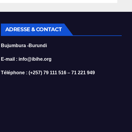
aux
prévoit l’interdiction
de l’importation des
.
véhicules à
carburant.
ADRESSE & CONTACT
Bujumbura -Burundi
E-mail : info@ibihe.org
Téléphone : (+257) 79 111 516 – 71 221 949