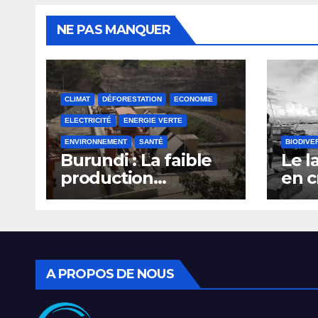
NE PAS MANQUER
CLIMAT
DÉFORESTATION
ECONOMIE
ELECTRICITÉ
ENERGIE VERTE
ENVIRONNEMENT
SANTÉ
BIODIVE
Burundi : La faible
Le l
production
en c
d’électricité
surp
compromet le plan
du s
d’émergence
pêc
A PROPOS DE NOUS