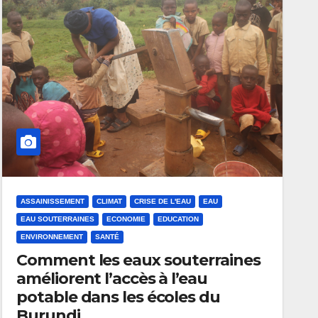
ASSAINISSEMENT
CLIMAT
CRISE DE L'EAU
EAU
EAU SOUTERRAINES
ECONOMIE
EDUCATION
ENVIRONNEMENT
SANTÉ
Comment les eaux souterraines
améliorent l’accès à l’eau
potable dans les écoles du
Burundi.