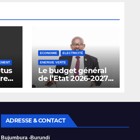
ECONOMIE
ELECTRICITÉ
EMENT
ENERGIE VERTE
ptus
Le budget général
tre
de l’Etat 2026-2027
en hausse de 29%
aux
prévoit l’interdiction
de l’importation des
.
véhicules à
carburant.
ADRESSE & CONTACT
Bujumbura -Burundi