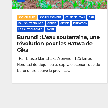
AGRICULTURE
ASSAINISSEMENT
CRISE DE L'EAU
EAU
EAU SOUTERRAINES
GENRE
GENRE
IRRIGATION
LES AUTOCHTONES
SANTÉ
Burundi : L’eau souterraine, une
révolution pour les Batwa de
Gika
Par Eraste Manishaka A environ 125 km au
Nord-Est de Bujumbura, capitale économique du
Burundi, se trouve la province…