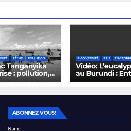
RSITÉ
PÊCHE
POLLUTION
BIODIVERSITÉ
EAU
ENVIRONN
ac Tanganyika
Vidéo: L’eucaly
rise : pollution,
au Burundi : En
êche et déclin
défis
ecteur de la
environnement
he au Burundi
et opportunités
économiques
ABONNEZ VOUS!
Name