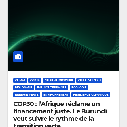
CLIMAT
COP30
CRISE ALIMENTAIRE
CRISE DE L'EAU
DIPLOMATIE
EAU SOUTERRAINES
ECOLOGIE
ENERGIE VERTE
ENVIRONNEMENT
RÉSILIENCE CLIMATIQUE
COP30 : l’Afrique réclame un
financement juste. Le Burundi
veut suivre le rythme de la
transition verte