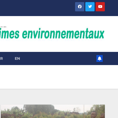
IR
EN