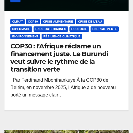
CLIMAT
COP30
CRISE ALIMENTAIRE
CRISE DE L'EAU
DIPLOMATIE
EAU SOUTERRAINES
ECOLOGIE
ENERGIE VERTE
ENVIRONNEMENT
RÉSILIENCE CLIMATIQUE
COP30 : l’Afrique réclame un
financement juste. Le Burundi
veut suivre le rythme de la
transition verte
Par Ferdinand Mbonihankuye À la COP30 de
Belém, en novembre 2025, l’Afrique a de nouveau
porté un message clair…