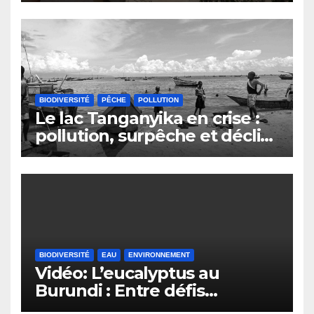
d’émergence
BIODIVERSITÉ
PÊCHE
POLLUTION
Le lac Tanganyika en crise :
pollution, surpêche et déclin
du secteur de la pêche au
Burundi
BIODIVERSITÉ
EAU
ENVIRONNEMENT
Vidéo: L’eucalyptus au
Burundi : Entre défis
environnementaux et