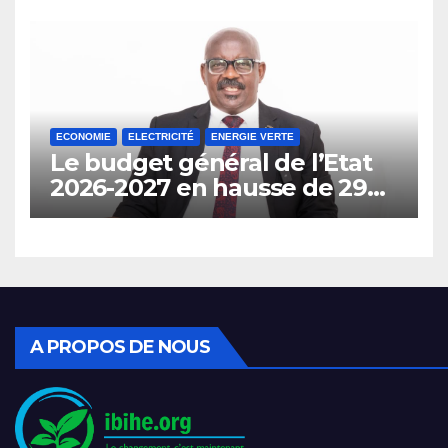
opportunités
économiques.
ECONOMIE
ELECTRICITÉ
ENERGIE VERTE
Le budget général de l’Etat
2026-2027 en hausse de 29%
prévoit l’interdiction de
l’importation des véhicules à
carburant.
A PROPOS DE NOUS