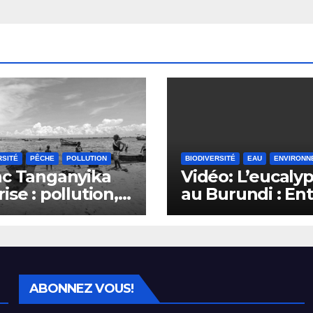
RSITÉ
PÊCHE
POLLUTION
BIODIVERSITÉ
EAU
ENVIRONN
ac Tanganyika
Vidéo: L’eucaly
rise : pollution,
au Burundi : En
êche et déclin
défis
ecteur de la
environnement
he au Burundi
et opportunités
économiques
ABONNEZ VOUS!