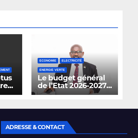
ECONOMIE
ELECTRICITÉ
EMENT
ENERGIE VERTE
ptus
Le budget général
tre
de l’Etat 2026-2027
en hausse de 29%
aux
prévoit l’interdiction
de l’importation des
.
véhicules à
carburant.
ADRESSE & CONTACT