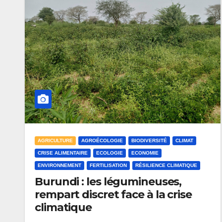
AGRICULTURE
AGROÉCOLOGIE
BIODIVERSITÉ
CLIMAT
CRISE ALIMENTAIRE
ECOLOGIE
ECONOMIE
ENVIRONNEMENT
FERTILISATION
RÉSILIENCE CLIMATIQUE
Burundi : les légumineuses,
rempart discret face à la crise
climatique