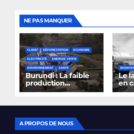
NE PAS MANQUER
CLIMAT
DÉFORESTATION
ECONOMIE
ELECTRICITÉ
ENERGIE VERTE
ENVIRONNEMENT
SANTÉ
BIODIVE
Burundi : La faible
Le l
production
en c
d’électricité
surp
compromet le plan
du s
d’émergence
pêc
A PROPOS DE NOUS