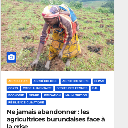
AGRICULTURE
AGROÉCOLOGIE
AGROFORESTERIE
CLIMAT
COP29
CRISE ALIMENTAIRE
DROITS DES FEMMES
EAU
ECONOMIE
GENRE
IRRIGATION
MALNUTRITION
RÉSILIENCE CLIMATIQUE
Ne jamais abandonner : les
agricultrices burundaises face à
la crise