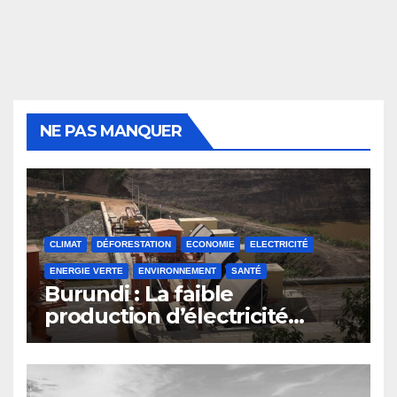
NE PAS MANQUER
CLIMAT
DÉFORESTATION
ECONOMIE
ELECTRICITÉ
ENERGIE VERTE
ENVIRONNEMENT
SANTÉ
Burundi : La faible
production d’électricité
compromet le plan
d’émergence