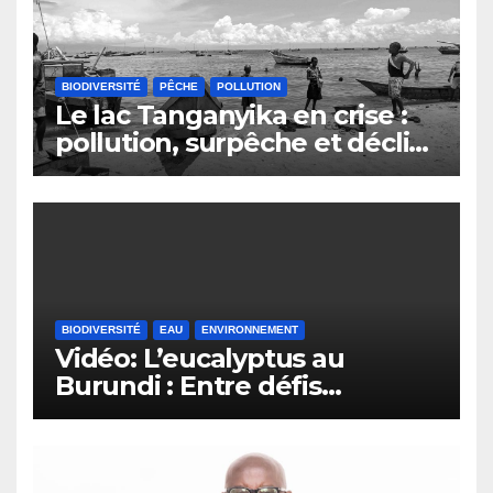
BIODIVERSITÉ
PÊCHE
POLLUTION
Le lac Tanganyika en crise :
pollution, surpêche et déclin
du secteur de la pêche au
Burundi
BIODIVERSITÉ
EAU
ENVIRONNEMENT
Vidéo: L’eucalyptus au
Burundi : Entre défis
environnementaux et
opportunités
économiques.