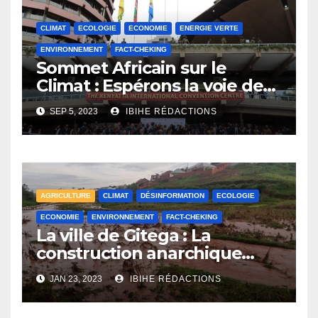
CLIMAT
ECOLOGIE
ECONOMIE
ENERGIE VERTE
ENVIRONNEMENT
FACT-CHEKING
Sommet Africain sur le
Climat : Espérons la voie de
sortie en 2023?
SEP 5, 2023
IBIHE RÉDACTIONS
AGRICULTURE
CLIMAT
DÉSINFORMATION
ECOLOGIE
ECONOMIE
ENVIRONNEMENT
FACT-CHEKING
La ville de Gitega : La
construction anarchique
entraîne la dégradation de
JAN 23, 2023
IBIHE RÉDACTIONS
l’environnement