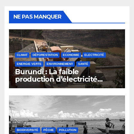
NE PAS MANQUER
CLIMAT
DÉFORESTATION
ECONOMIE
ELECTRICITÉ
ENERGIE VERTE
ENVIRONNEMENT
SANTÉ
Burundi : La faible
production d’électricité
compromet le plan
d’émergence
BIODIVERSITÉ
PÊCHE
POLLUTION