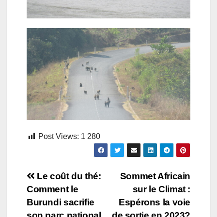
Post Views:
1 280
Navigation
Le coût du thé:
Sommet Africain
Comment le
sur le Climat :
de
Burundi sacrifie
Espérons la voie
son parc national
de sortie en 2023?