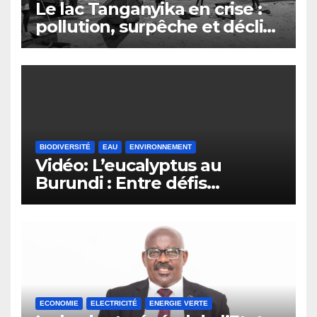
Le lac Tanganyika en crise :
pollution, surpêche et déclin
du secteur de la pêche au
Burundi
BIODIVERSITÉ
EAU
ENVIRONNEMENT
Vidéo: L’eucalyptus au
Burundi : Entre défis
environnementaux et
opportunités
économiques.
ECONOMIE
ELECTRICITÉ
ENERGIE VERTE