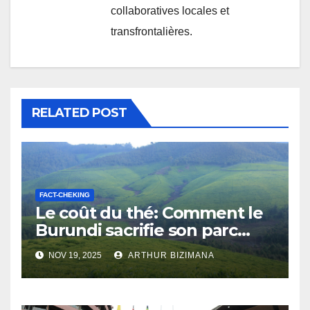
collaboratives locales et
transfrontalières.
RELATED POST
FACT-CHEKING
Le coût du thé: Comment le
Burundi sacrifie son parc
national de Kibira
NOV 19, 2025
ARTHUR BIZIMANA