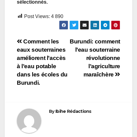
sélectionnés.
Post Views:
4 890
Navigation
Comment les
Burundi: comment
eaux souterraines
l’eau souterraine
de
améliorent l’accès
révolutionne
l’article
à l’eau potable
l’agriculture
dans les écoles du
maraîchère
Burundi.
By
Ibihe Rédactions