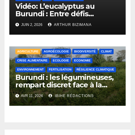
Vidéo: L’eucalyptus au
Burundi : Entre défis
environnementaux et
JUIN 2, 2026
ARTHUR BIZIMANA
opportunités
économiques.
AGRICULTURE
AGROÉCOLOGIE
BIODIVERSITÉ
CLIMAT
CRISE ALIMENTAIRE
ECOLOGIE
ECONOMIE
ENVIRONNEMENT
FERTILISATION
RÉSILIENCE CLIMATIQUE
Burundi : les légumineuses,
rempart discret face à la
crise climatique
AVR 11, 2026
IBIHE RÉDACTIONS