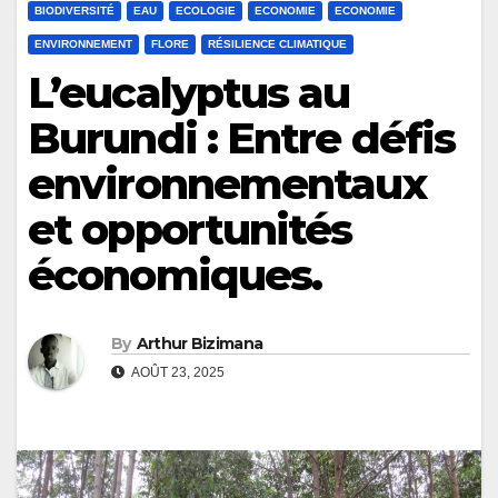
BIODIVERSITÉ
EAU
ECOLOGIE
ECONOMIE
ECONOMIE
ENVIRONNEMENT
FLORE
RÉSILIENCE CLIMATIQUE
L’eucalyptus au
Burundi : Entre défis
environnementaux
et opportunités
économiques.
By
Arthur Bizimana
AOÛT 23, 2025