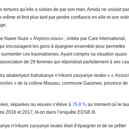
tortures qu’elle a subies de par son mari, Amida ne voulait pa
e-même et finit plus tard par perdre confiance en elle et son est
age.
oche Nawe Nuze «
Rejoins-nous
« , initiée par Care International,
s qui encouragent les gens à épargner ensemble pour permettre
surmonter ces traumatismes. Ayant compris sa situation quasi-
 association de 29 femmes qui répondrait parfaitement à ses ca
ukira abakenyezi bahukanye n’inkumi zavyariye iwabo » «
Associ
vorcées
» de la colline Masasu, commune Gasorwe, province de
cées, séparées ou veuves s’élève à
76,8 %
au moment où le tau
re 2016 et 2017, lit-on dans l’enquête EDSB III.
anye n’inkumi zavyariye iwabo était d’épargner et de se prêter