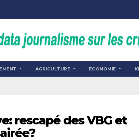
NEMENT
AGRICULTURE
ECONOMIE
K
: rescapé des VBG et
airée?