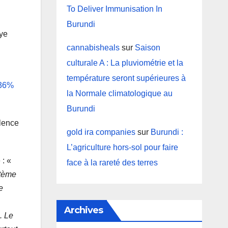
To Deliver Immunisation In
Burundi
iye
cannabisheals
sur
Saison
culturale A : La pluviométrie et la
température seront supérieures à
36%
la Normale climatologique au
Burundi
olence
gold ira companies
sur
Burundi :
L’agriculture hors-sol pour faire
 : «
face à la rareté des terres
stème
e
Archives
. Le