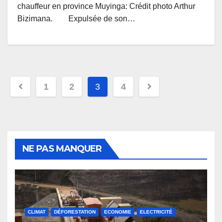
chauffeur en province Muyinga: Crédit photo Arthur
Bizimana. Expulsée de son…
Pagination
1
2
3
4
des
publications
NE PAS MANQUER
CLIMAT
DÉFORESTATION
ECONOMIE
ELECTRICITÉ