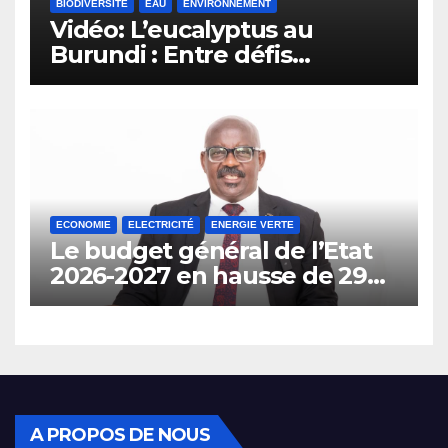
BIODIVERSITÉ
EAU
ENVIRONNEMENT
Vidéo: L’eucalyptus au
Burundi : Entre défis
environnementaux et
opportunités
économiques.
ECONOMIE
ELECTRICITÉ
ENERGIE VERTE
Le budget général de l’Etat
2026-2027 en hausse de 29%
prévoit l’interdiction de
l’importation des véhicules à
carburant.
A PROPOS DE NOUS