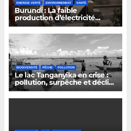
ENERGIE VERTE
ENVIRONNEMENT
SANTÉ
Burundi : La faible
production d’électricité
compromet le plan
d’émergence
BIODIVERSITÉ
PÊCHE
POLLUTION
Le lac Tanganyika en crise :
pollution, surpêche et déclin
du secteur de la pêche au
Burundi