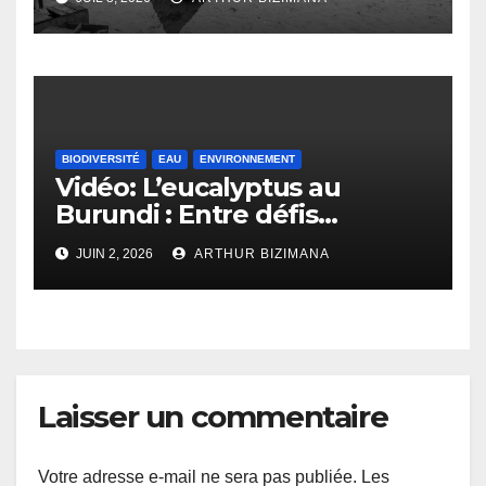
Burundi
BIODIVERSITÉ
EAU
ENVIRONNEMENT
Vidéo: L’eucalyptus au
Burundi : Entre défis
environnementaux et
JUIN 2, 2026
ARTHUR BIZIMANA
opportunités
économiques.
Laisser un commentaire
Votre adresse e-mail ne sera pas publiée.
Les