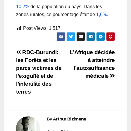
10,2%
de la population du pays. Dans les
zones rurales, ce pourcentage était de
1,6%
.
Post Views:
1 517
Navigation
RDC-Burundi:
L’Afrique décidée
les Forêts et les
à atteindre
de
parcs victimes de
l’autosuffisance
l’article
l’exiguïté et de
médicale
l’infertilité des
terres
By
Arthur Bizimana