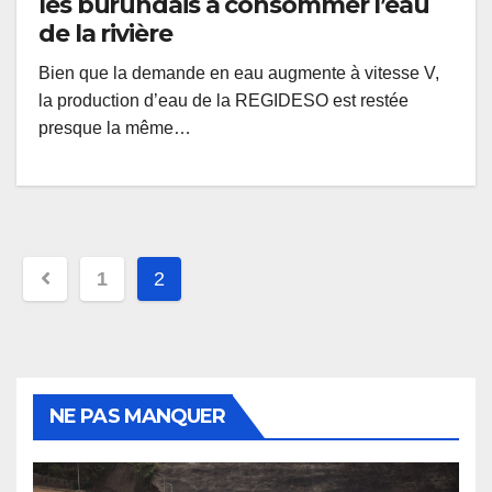
les burundais à consommer l’eau
de la rivière
Bien que la demande en eau augmente à vitesse V,
la production d’eau de la REGIDESO est restée
presque la même…
Pagination
1
2
des
publications
NE PAS MANQUER