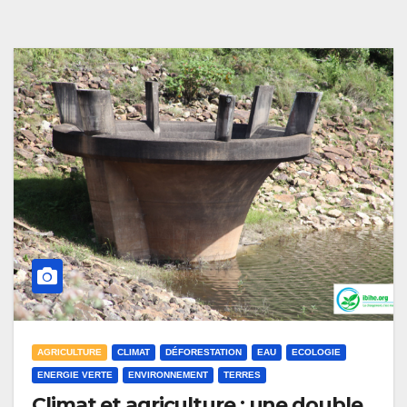
AGRICULTURE
CLIMAT
DÉFORESTATION
EAU
ECOLOGIE
ENERGIE VERTE
ENVIRONNEMENT
TERRES
Climat et agriculture : une double