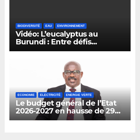
BIODIVERSITÉ
EAU
ENVIRONNEMENT
Vidéo: L’eucalyptus au
Burundi : Entre défis
environnementaux et
opportunités
économiques.
ECONOMIE
ELECTRICITÉ
ENERGIE VERTE
Le budget général de l’Etat
2026-2027 en hausse de 29%
prévoit l’interdiction de
l’importation des véhicules à
carburant.