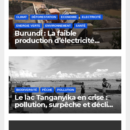
CLIMAT
DÉFORESTATION
ECONOMIE
ELECTRICITÉ
ENERGIE VERTE
ENVIRONNEMENT
SANTÉ
Burundi : La faible
production d’électricité
compromet le plan
d’émergence
BIODIVERSITÉ
PÊCHE
POLLUTION
Le lac Tanganyika en crise :
pollution, surpêche et déclin
du secteur de la pêche au
Burundi