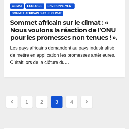
CLIMAT
ECOLOGIE
ENVIRONNEMENT
SOMMET AFRICAIN SUR LE CLIMAT
Sommet africain sur le climat : «
Nous voulons la réaction de l’ONU
pour les promesses non tenues ! ».
Les pays africains demandent au pays industrialisé
de mettre en application les promesses antérieures.
C’était lors de la clôture du…
Pagination
1
2
3
4
des
publications