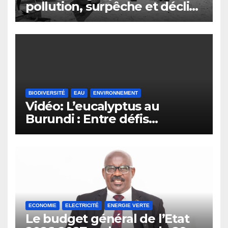
pollution, surpêche et déclin
du secteur de la pêche au
Burundi
BIODIVERSITÉ
EAU
ENVIRONNEMENT
Vidéo: L’eucalyptus au
Burundi : Entre défis
environnementaux et
opportunités
économiques.
ECONOMIE
ELECTRICITÉ
ENERGIE VERTE
Le budget général de l’Etat