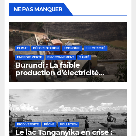
NE PAS MANQUER
CLIMAT
DÉFORESTATION
ECONOMIE
ELECTRICITÉ
ENERGIE VERTE
ENVIRONNEMENT
SANTÉ
Burundi : La faible
production d’électricité
compromet le plan
d’émergence
BIODIVERSITÉ
PÊCHE
POLLUTION
Le lac Tanganyika en crise :