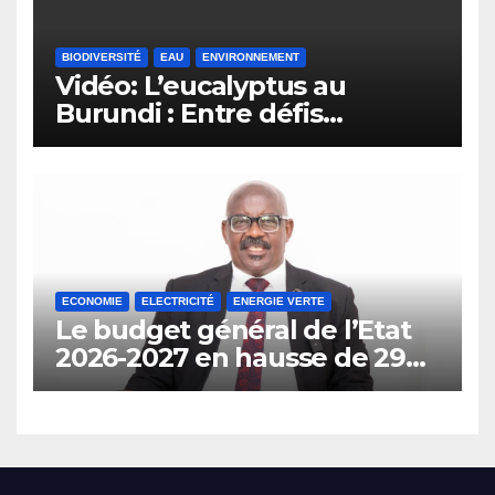
BIODIVERSITÉ
EAU
ENVIRONNEMENT
Vidéo: L’eucalyptus au
Burundi : Entre défis
environnementaux et
opportunités
économiques.
ECONOMIE
ELECTRICITÉ
ENERGIE VERTE
Le budget général de l’Etat
2026-2027 en hausse de 29%
prévoit l’interdiction de
l’importation des véhicules à
carburant.