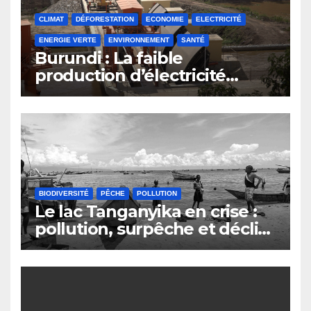
CLIMAT
DÉFORESTATION
ECONOMIE
ELECTRICITÉ
ENERGIE VERTE
ENVIRONNEMENT
SANTÉ
Burundi : La faible
production d’électricité
compromet le plan
d’émergence
BIODIVERSITÉ
PÊCHE
POLLUTION
Le lac Tanganyika en crise :
pollution, surpêche et déclin
du secteur de la pêche au
Burundi