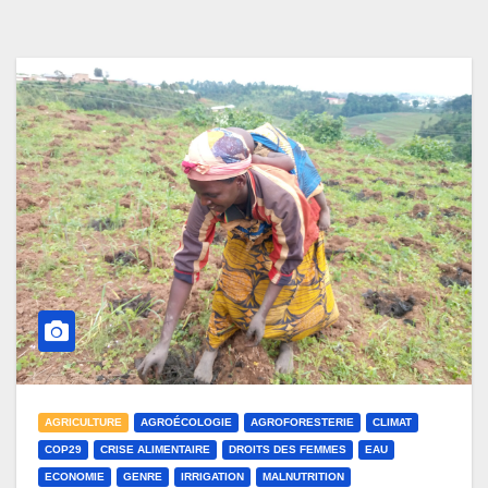
AGRICULTURE
AGROÉCOLOGIE
AGROFORESTERIE
CLIMAT
COP29
CRISE ALIMENTAIRE
DROITS DES FEMMES
EAU
ECONOMIE
GENRE
IRRIGATION
MALNUTRITION